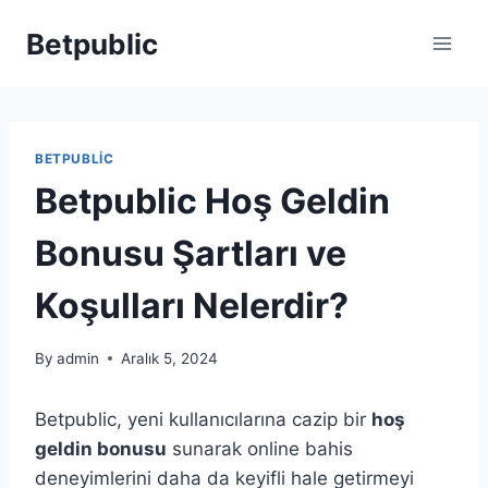
Skip
Betpublic
to
content
BETPUBLIC
Betpublic Hoş Geldin
Bonusu Şartları ve
Koşulları Nelerdir?
By
admin
Aralık 5, 2024
Betpublic, yeni kullanıcılarına cazip bir
hoş
geldin bonusu
sunarak online bahis
deneyimlerini daha da keyifli hale getirmeyi