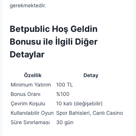
gerekmektedir.
Betpublic Hoş Geldin
Bonusu ile İlgili Diğer
Detaylar
Özellik
Detay
Minimum Yatırım
100 TL
Bonus Oranı
%100
Çevrim Koşulu
10 katı (değişebilir)
Kullanılabilir Oyun
Spor Bahisleri, Canlı Casino
Süre Sınırlaması
30 gün