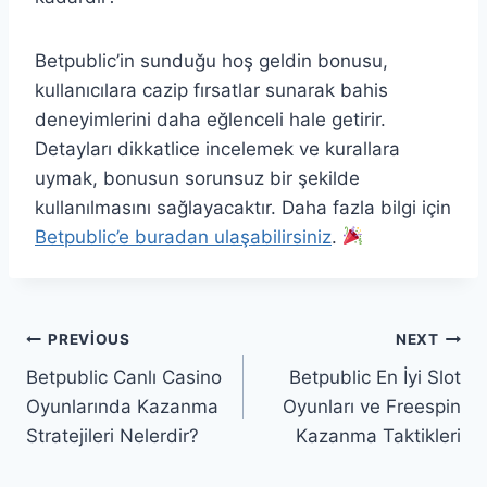
Betpublic’in sunduğu hoş geldin bonusu,
kullanıcılara cazip fırsatlar sunarak bahis
deneyimlerini daha eğlenceli hale getirir.
Detayları dikkatlice incelemek ve kurallara
uymak, bonusun sorunsuz bir şekilde
kullanılmasını sağlayacaktır. Daha fazla bilgi için
Betpublic’e buradan ulaşabilirsiniz
.
Yazı
PREVIOUS
NEXT
Betpublic Canlı Casino
Betpublic En İyi Slot
gezinmesi
Oyunlarında Kazanma
Oyunları ve Freespin
Stratejileri Nelerdir?
Kazanma Taktikleri