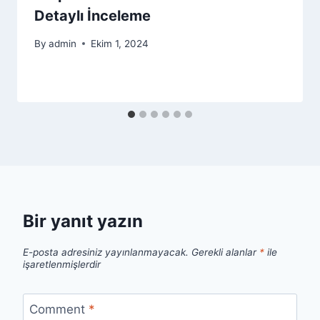
Detaylı İnceleme
By
admin
Ekim 1, 2024
Bir yanıt yazın
E-posta adresiniz yayınlanmayacak.
Gerekli alanlar
*
ile
işaretlenmişlerdir
Comment
*