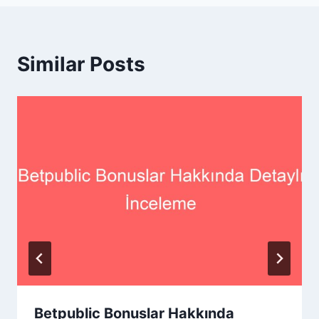
Similar Posts
Betpublic Bonuslar Hakkında