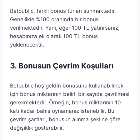
Betpublic, farklı bonus türleri sunmaktadır.
Genellikle %100 oranında bir bonus
verilmektedir. Yani, eğer 100 TL yatırırsanız,
hesabınıza ek olarak 100 TL bonus
yüklenecektir.
3. Bonusun Çevrim Koşulları
Betpublic hoş geldin bonusunu kullanabilmek
için bonus miktarının belirli bir sayıda çevrilmesi
gerekmektedir. Örneğin, bonus miktarının 10
katı kadar bahis oynamanız istenebilir. Bu
çevrim şartları, bonusun alınma şekline göre
değişiklik gösterebilir.