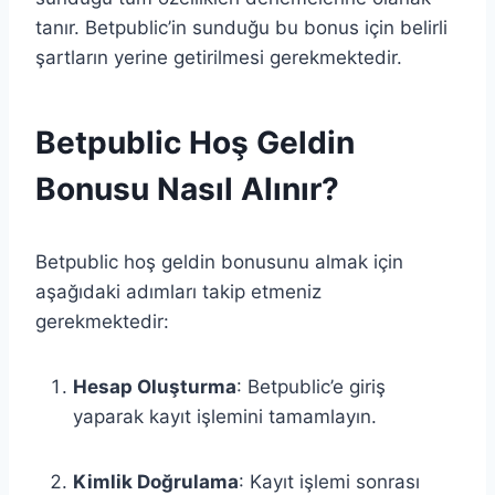
tanır. Betpublic’in sunduğu bu bonus için belirli
şartların yerine getirilmesi gerekmektedir.
Betpublic Hoş Geldin
Bonusu Nasıl Alınır?
Betpublic hoş geldin bonusunu almak için
aşağıdaki adımları takip etmeniz
gerekmektedir:
Hesap Oluşturma
: Betpublic’e giriş
yaparak kayıt işlemini tamamlayın.
Kimlik Doğrulama
: Kayıt işlemi sonrası